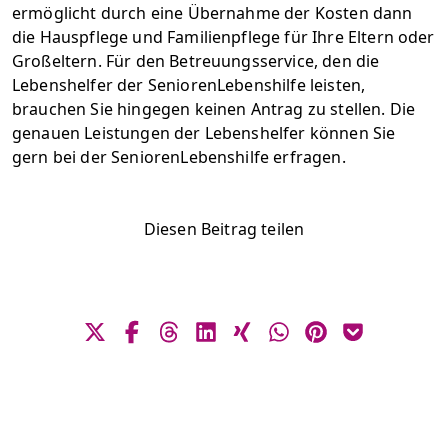
ermöglicht durch eine Übernahme der Kosten dann
die Hauspflege und Familienpflege für Ihre Eltern oder
Großeltern. Für den Betreuungsservice, den die
Lebenshelfer der SeniorenLebenshilfe leisten,
brauchen Sie hingegen keinen Antrag zu stellen. Die
genauen Leistungen der Lebenshelfer können Sie
gern bei der SeniorenLebenshilfe erfragen.
Diesen Beitrag teilen
Bei X teilen
Bei Facebook teilen
Bei Threads teilen
Bei Linkedin teilen
Bei Xing teilen
Bei WhatsApp teilen
Bei Pinterest s
Bei Pocket