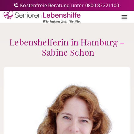
Kostenfreie Beratung unter 0800 83221100.
Senioren-Lebenshilfe
Me
Lebenshelferin in Hamburg –
Sabine Schon