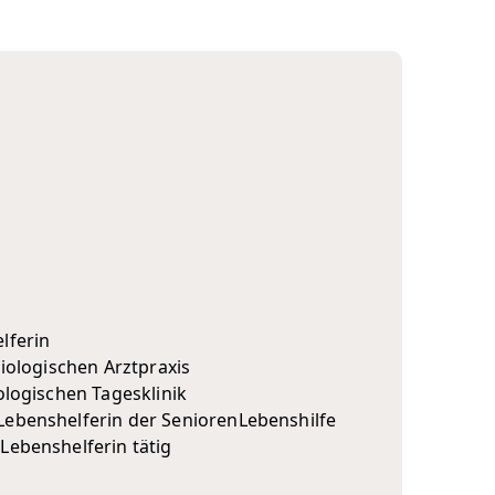
lferin
diologischen Arztpraxis
kologischen Tagesklinik
Lebenshelferin der SeniorenLebenshilfe
Lebenshelferin tätig