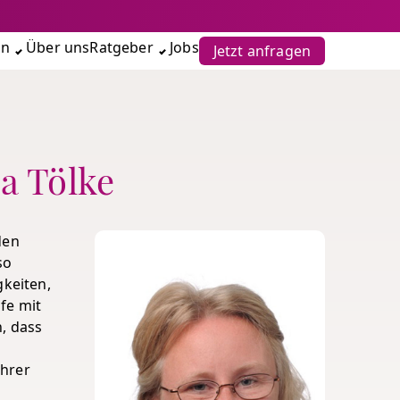
en
Über uns
Ratgeber
Jobs
Jetzt anfragen
ia Tölke
den
so
gkeiten,
fe mit
n, dass
Ihrer