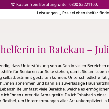
Kostenfreie Beratung unter 0800 83221100.
nshilfe
Leistungen
Preise
Lebenshelfer find
elferin in Ratekau – Jul
wendig, dass Unterstützung von außen in vielen Bereichen 
ltshilfe für Senioren zur Seite stehen, damit Sie am Leben 
ag selbstbestimmt gestalten können. Unterschiedliche Täti
ich Ihnen abnehmen und kann als zuverlässige Haushaltshil
Lebenshilfe umfasst viele Bereiche, welche es ermögliche
e ich Ihnen unter die Arme greife. Da ich Inhaberin eines
flexibel, um Unternehmungen aller Art unkompliziert in 