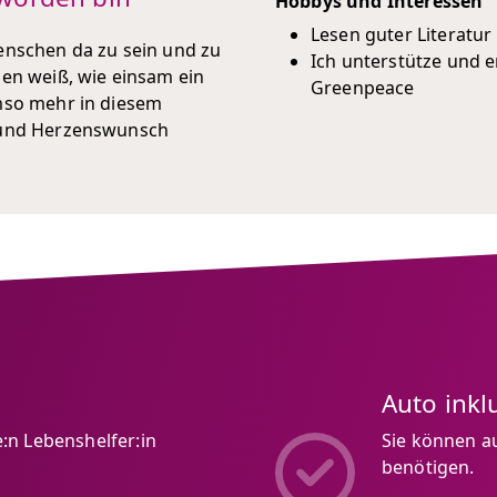
Hobbys und Interessen
Lesen guter Literatur
enschen da zu sein und zu
Ich unterstütze und
gen weiß, wie einsam ein
Greenpeace
umso mehr in diesem
f und Herzenswunsch
Auto inkl
:n Lebenshelfer:in
Sie können au
benötigen.