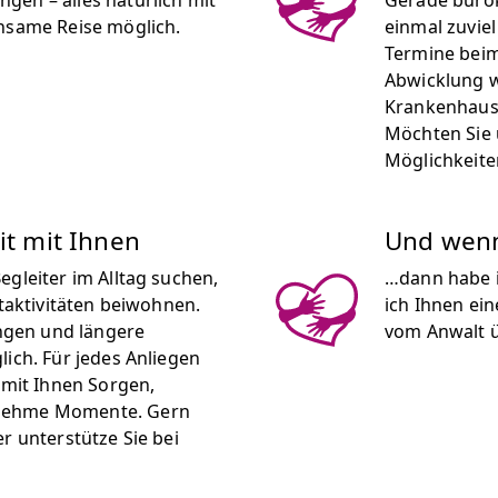
gen – alles natürlich mit
Gerade bürok
insame Reise möglich.
einmal zuviel
Termine beim
Abwicklung w
Krankenhaus
Möchten Sie 
Möglichkeite
it mit Ihnen
Und wenn 
egleiter im Alltag suchen,
…dann habe i
itaktivitäten beiwohnen.
ich Ihnen ei
gen und längere
vom Anwalt 
lich. Für jedes Anliegen
 mit Ihnen Sorgen,
enehme Momente. Gern
r unterstütze Sie bei