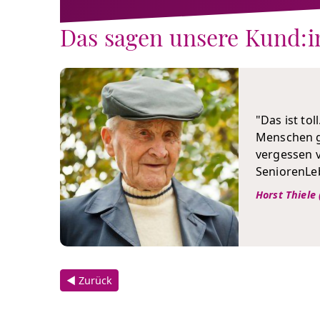
Das sagen unsere Kund:
"Das ist tol
Menschen gi
vergessen v
SeniorenLeb
Horst Thiele 
◀ Zurück