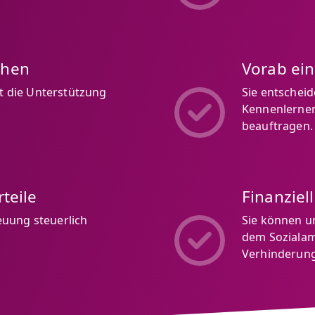
chen
Vorab ei
ft die Unterstützung
Sie entschei
Kennenlernen,
beauftragen.
teile
Finanziel
euung steuerlich
Sie können u
dem Sozialam
Verhinderung