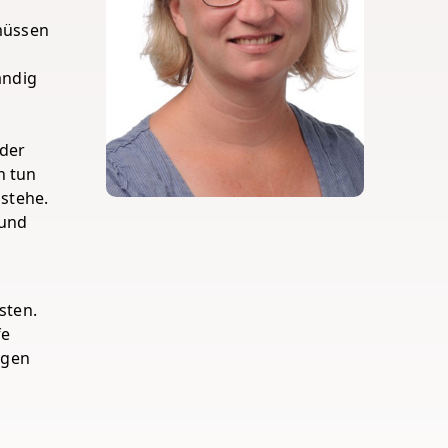
 müssen
ändig
oder
n tun
 stehe.
 und
sten.
fe
ngen