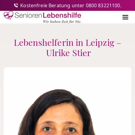
Kostenfreie Beratung unter 0800 83221100.
Senioren-Lebenshilfe
Me
Lebenshelferin in Leipzig –
Ulrike Stier