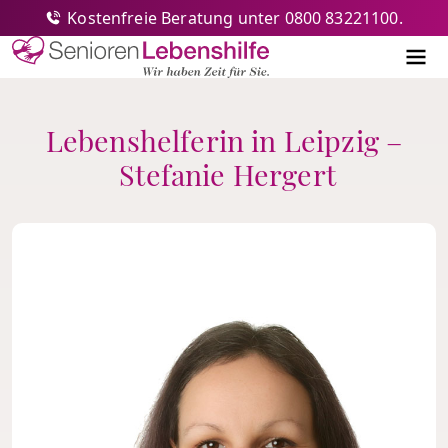
Kostenfreie Beratung unter 0800 83221100.
Senioren-Lebenshilfe
Me
Lebenshelferin in Leipzig –
Stefanie Hergert