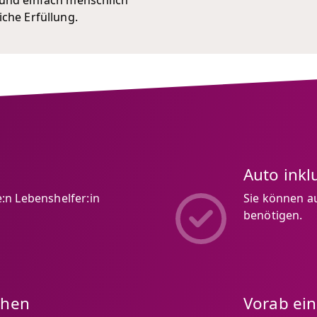
 und einfach menschlich
iche Erfüllung.
Auto inkl
:n Lebenshelfer:in
Sie können au
benötigen.
chen
Vorab ei