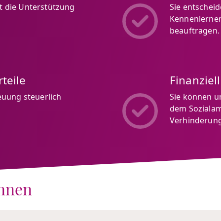
ft die Unterstützung
Sie entschei
Kennenlernen,
beauftragen.
teile
Finanziel
euung steuerlich
Sie können u
dem Sozialam
Verhinderung
innen