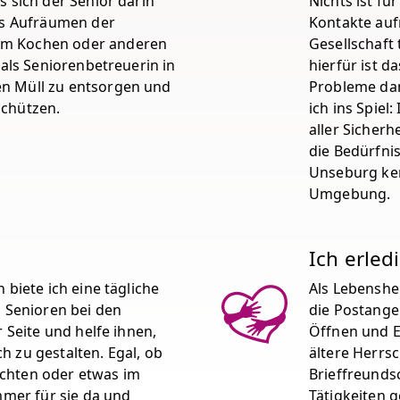
s sich der Senior darin
Nichts ist für
as Aufräumen der
Kontakte auf
em Kochen oder anderen
Gesellschaft
 als Seniorenbetreuerin in
hierfür ist d
n Müll zu entsorgen und
Probleme dam
schützen.
ich ins Spiel
aller Sicherh
die Bedürfnis
Unseburg ke
Umgebung.
Ich erled
 biete ich eine tägliche
Als Lebenshe
n Senioren bei den
die Postange
r Seite und helfe ihnen,
Öffnen und En
 zu gestalten. Egal, ob
ältere Herrsc
chten oder etwas im
Brieffreunds
mmer für sie da und
Tätigkeiten 