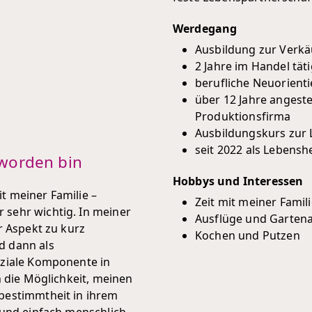
Werdegang
Ausbildung zur Verkä
2 Jahre im Handel tät
berufliche Neuorient
über 12 Jahre angeste
Produktionsfirma
Ausbildungskurs zur 
seit 2022 als Lebenshe
worden bin
Hobbys und Interessen
it meiner Familie –
Zeit mit meiner Famil
sehr wichtig. In meiner
Ausflüge und Gartena
r Aspekt zu kurz
Kochen und Putzen
d dann als
oziale Komponente in
h die Möglichkeit, meinen
bestimmtheit in ihrem