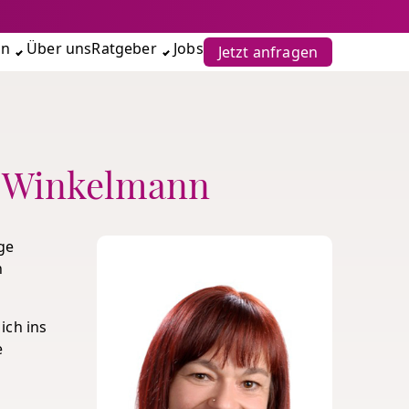
en
Über uns
Ratgeber
Jobs
Jetzt anfragen
e Winkelmann
ge
n
ich ins
e