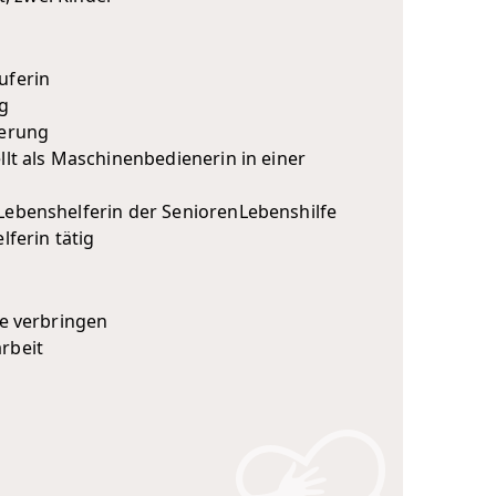
uferin
ig
ierung
llt als Maschinenbedienerin in einer
Lebenshelferin der SeniorenLebenshilfe
lferin tätig
ie verbringen
rbeit