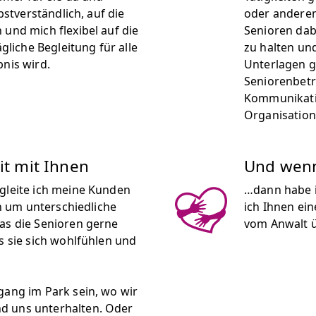
bstverständlich, auf die
oder anderen
 und mich flexibel auf die
Senioren dab
ägliche Begleitung für alle
zu halten und
bnis wird.
Unterlagen gr
Seniorenbetr
Kommunikati
Organisation
it mit Ihnen
Und wenn 
gleite ich meine Kunden
…dann habe i
ch um unterschiedliche
ich Ihnen ei
as die Senioren gerne
vom Anwalt 
s sie sich wohlfühlen und
gang im Park sein, wo wir
d uns unterhalten. Oder