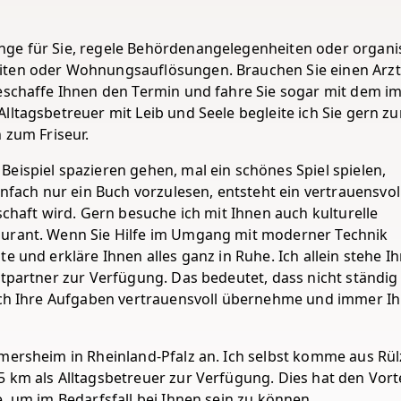
nge für Sie, regele Behördenangelegenheiten oder organi
iten oder Wohnungsauflösungen. Brauchen Sie einen Arzt
beschaffe Ihnen den Termin und fahre Sie sogar mit dem 
lltagsbetreuer mit Leib und Seele begleite ich Sie gern z
 zum Friseur.
eispiel spazieren gehen, mal ein schönes Spiel spielen,
ach nur ein Buch vorzulesen, entsteht ein vertrauensvol
schaft wird. Gern besuche ich mit Ihnen auch kulturelle
aurant. Wenn Sie Hilfe im Umgang mit moderner Technik
e und erkläre Ihnen alles ganz in Ruhe. Ich allein stehe I
itpartner zur Verfügung. Das bedeutet, dass nicht ständig
 ich Ihre Aufgaben vertrauensvoll übernehme und immer Ih
rmersheim in Rheinland-Pfalz an. Ich selbst komme aus Rü
 km als Alltagsbetreuer zur Verfügung. Dies hat den Vorte
e, um im Bedarfsfall bei Ihnen sein zu können.