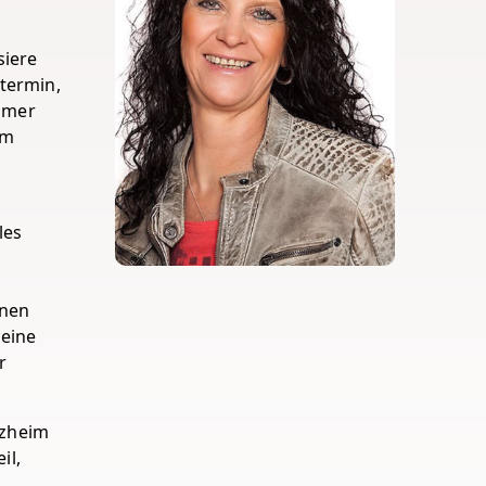
siere
termin,
immer
um
les
hnen
 eine
r
lzheim
il,