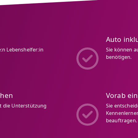
Auto inkl
:n Lebenshelfer:in
Sie können au
benötigen.
chen
Vorab ei
ft die Unterstützung
Sie entschei
Kennenlernen,
beauftragen.