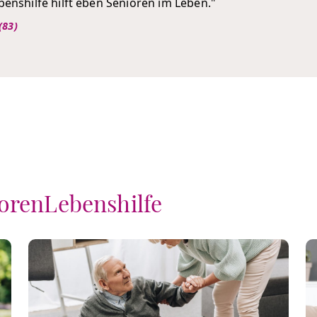
enshilfe hilft eben Senioren im Leben."
(83)
iorenLebenshilfe