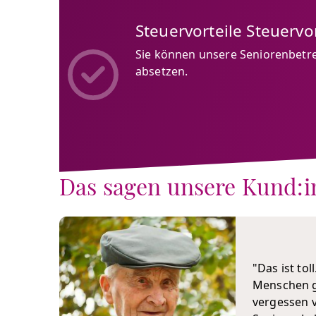
Steuervorteile Steuervor
Sie können unsere Seniorenbetr
absetzen.
Das sagen unsere Kund:
"Das ist tol
Menschen gi
vergessen v