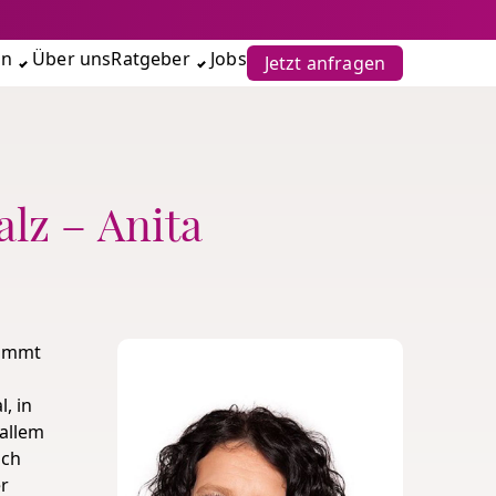
en
Über uns
Ratgeber
Jobs
Jetzt anfragen
alz – Anita
kommt
, in
 allem
ich
er