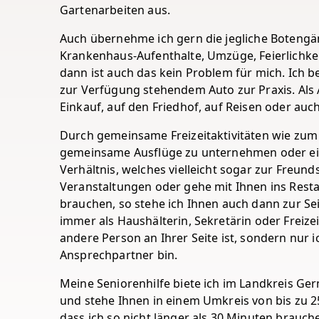
Gartenarbeiten aus.
Auch übernehme ich gern die jegliche Botengä
Krankenhaus-Aufenthalte, Umzüge, Feierlichke
dann ist auch das kein Problem für mich. Ich 
zur Verfügung stehendem Auto zur Praxis. Als A
Einkauf, auf den Friedhof, auf Reisen oder auch
Durch gemeinsame Freizeitaktivitäten wie zum B
gemeinsame Ausflüge zu unternehmen oder einf
Verhältnis, welches vielleicht sogar zur Freund
Veranstaltungen oder gehe mit Ihnen ins Rest
brauchen, so stehe ich Ihnen auch dann zur Seit
immer als Haushälterin, Sekretärin oder Freize
andere Person an Ihrer Seite ist, sondern nur
Ansprechpartner bin.
Meine Seniorenhilfe biete ich im Landkreis Ge
und stehe Ihnen in einem Umkreis von bis zu 25
dass ich so nicht länger als 30 Minuten brauch