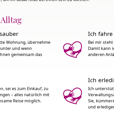
 Alltag
 sauber
Ich fahre
lette Wohnung, übernehme
Bei mir steh
erunter und wenn
Damit kann i
t Ihnen gemeinsam das
anderen Anlä
Ich erled
n, sei es zum Einkauf, zu
Ich unterstüt
gen – alles natürlich mit
Verwaltungsa
insame Reise möglich.
Sie, kümmere
und erledige