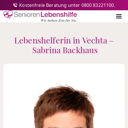
Kostenfreie Beratung unter 0800 83221100.
Senioren-Lebenshilfe
Me
Lebenshelferin in Vechta –
Sabrina Backhaus