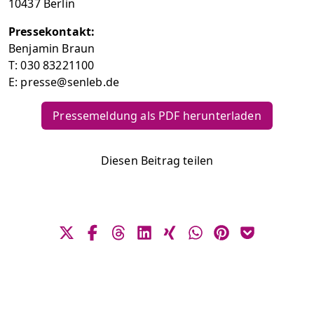
10437 Berlin
Pressekontakt:
Benjamin Braun
T: 030 83221100
E: presse@senleb.de
Pressemeldung als PDF herunterladen
Diesen Beitrag teilen
Bei X teilen
Bei Facebook teilen
Bei Threads teilen
Bei Linkedin teilen
Bei Xing teilen
Bei WhatsApp teilen
Bei Pinterest s
Bei Pocket