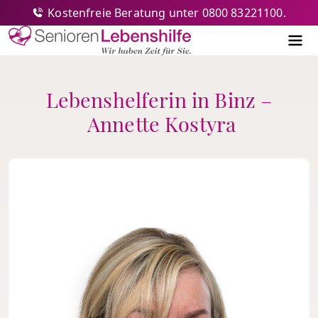
Kostenfreie Beratung unter 0800 83221100.
Senioren-Lebenshilfe
Me
Lebenshelferin in Binz –
Annette Kostyra