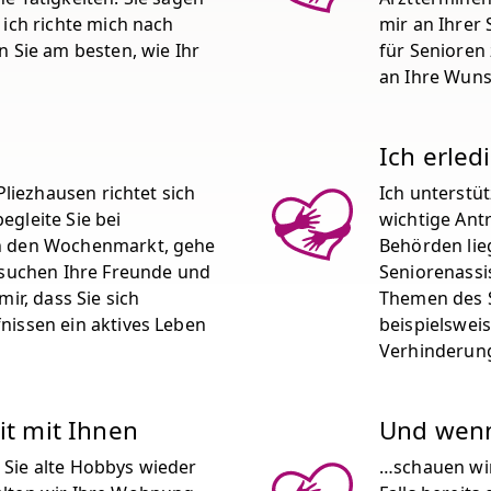
 ich richte mich nach
mir an Ihrer
n Sie am besten, wie Ihr
für Senioren 
an Ihre Wuns
Ich erled
Pliezhausen richtet sich
Ich unterstüt
gleite Sie bei
wichtige Ant
n den Wochenmarkt, gehe
Behörden lie
esuchen Ihre Freunde und
Seniorenassis
ir, dass Sie sich
Themen des S
nissen ein aktives Leben
beispielswei
Verhinderun
it mit Ihnen
Und wenn 
Sie alte Hobbys wieder
…schauen wir