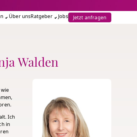
en
Über uns
Ratgeber
Jobs
Jetzt anfragen
anja Walden
 wie
mmen,
oren.
lt. Ich
ch in
hren