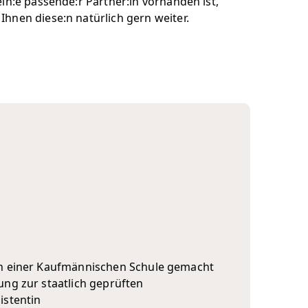
 ein:e passende:r Partner:in vorhanden ist,
Ihnen diese:n natürlich gern weiter.
an einer Kaufmännischen Schule gemacht
ung zur staatlich geprüften
istentin