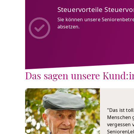
Steuervorteile Steuervor
Sie können unsere Seniorenbetr
absetzen.
Das sagen unsere Kund:
"Das ist tol
Menschen gi
vergessen v
SeniorenLeb