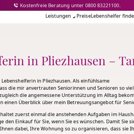
Kostenfreie Beratung unter 0800 83221100.
nshilfe
Leistungen
Preise
Lebenshelfer find
erin in Pliezhausen – T
 Lebenshelferin in Pliezhausen. Als einfühlsame
dass die mir anvertrauten Seniorinnen und Senioren so viel
 zugleich die angemessene Unterstützung im Alltag beko
hnen einen Überblick über mein Betreuungsangebot für Seni
haltet zuerst einmal die anstehenden Aufgaben im Hausha
e den Einkauf für Sie, wenn Sie es wünschen. Damit Sie si
 Ihnen dabei, Ihre Wohnung so zu organisieren, dass sie I