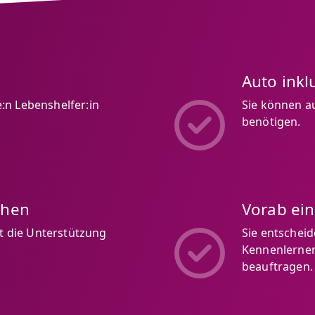
Auto inkl
:n Lebenshelfer:in
Sie können au
benötigen.
chen
Vorab ei
ft die Unterstützung
Sie entschei
Kennenlernen,
beauftragen.