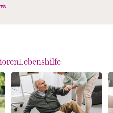
(83)
niorenLebenshilfe