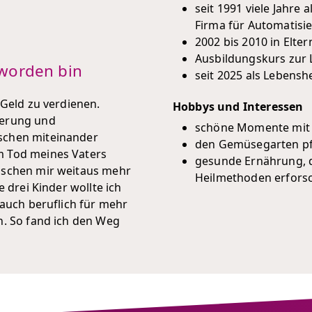
seit 1991 viele Jahre 
Firma für Automatisi
2002 bis 2010 in Elte
Ausbildungskurs zur 
worden bin
seit 2025 als Lebensh
 Geld zu verdienen.
Hobbys und Interessen
ierung und
schöne Momente mit d
schen miteinander
den Gemüsegarten pf
m Tod meines Vaters
gesunde Ernährung, d
nschen mir weitaus mehr
Heilmethoden erfors
e drei Kinder wollte ich
 auch beruflich für mehr
n. So fand ich den Weg