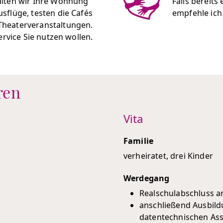
alten wir Ihre Wohnung
Falls bereits
sflüge, testen die Cafés
empfehle ich 
heaterveranstaltungen.
ervice Sie nutzen wollen.
ren
Vita
Familie
verheiratet, drei Kinder
Werdegang
Realschulabschluss 
anschließend Ausbild
datentechnischen Ass