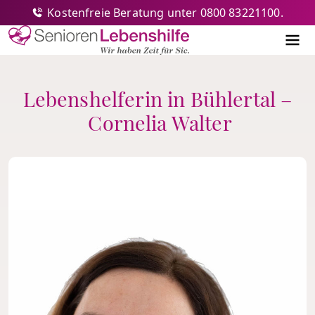
Kostenfreie Beratung unter 0800 83221100.
Senioren-Lebenshilfe
Me
Lebenshelferin in Bühlertal –
Cornelia Walter