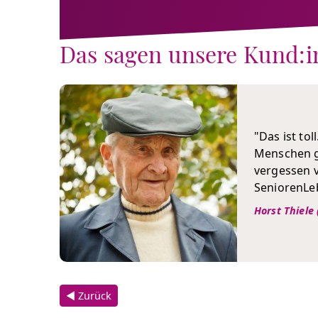
Das sagen unsere Kund:
"Das ist tol
Menschen gi
vergessen v
SeniorenLeb
Horst Thiele 
◀ Zurück