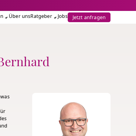
en
Über uns
Ratgeber
Jobs
Jetzt anfragen
 Bernhard
 was
für
des
 und