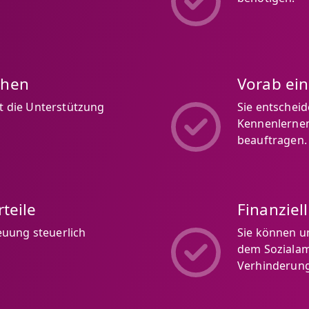
chen
Vorab ei
ft die Unterstützung
Sie entschei
Kennenlernen,
beauftragen.
teile
Finanziel
euung steuerlich
Sie können u
dem Sozialam
Verhinderung