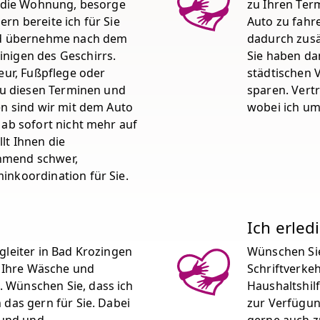
g die Wohnung, besorge
zu Ihren Te
rn bereite ich für Sie
Auto zu fahr
und übernehme nach dem
dadurch zusä
nigen des Geschirrs.
Sie haben da
eur, Fußpflege oder
städtischen 
 zu diesen Terminen und
sparen. Vertr
en sind wir mit dem Auto
wobei ich um
 ab sofort nicht mehr auf
lt Ihnen die
hmend schwer,
inkoordination für Sie.
Ich erled
gleiter in Bad Krozingen
Wünschen Sie
e Ihre Wäsche und
Schriftverkeh
 Wünschen Sie, dass ich
Haushaltshil
 das gern für Sie. Dabei
zur Verfügun