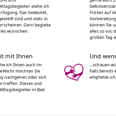
sund und
gerne auch z
lltagsbegleiter stehe ich
Selbstverstän
Verfügung. Das bedeutet,
Fristen auf 
gestellt sind und stets in
Vorbereitung
erscheinen. Gern begleite
können Sie u
 dies wünschen.
alles so vor,
großen Tag 
it mit Ihnen
Und wenn 
ehe ich Ihnen auch im
…schauen wir
elleicht möchten Sie
Falls bereits
by nachgehen oder sich
empfehle ich 
n treffen. Dieses und
 Alltagsbegleiter in Bad