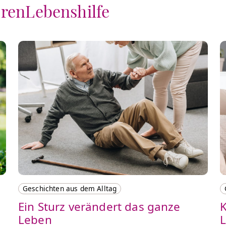
orenLebenshilfe
Geschichten aus dem Alltag
Ein Sturz verändert das ganze
K
Leben
L