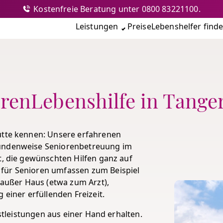
Kostenfreie Beratung unter 0800 83221100.
nshilfe
Leistungen
Preise
Lebenshelfer find
renLebenshilfe in Tange
hütte kennen: Unsere erfahrenen
tundenweise Seniorenbetreuung im
t, die gewünschten Hilfen ganz auf
für Senioren umfassen zum Beispiel
g außer Haus (etwa zum Arzt),
 einer erfüllenden Freizeit.
nstleistungen aus einer Hand erhalten.