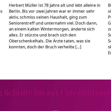
Herbert Müller ist 78 Jahre alt und lebt alleine in
B
ns
Berlin. Bis vor zwei Jahren war er immer sehr
s
aktiv, schmiss seinen Haushalt, ging zum
P
Seniorentreff und unternahm viel. Doch dann,
G
an einem kalten Wintermorgen, änderte sich
z
alles. Er stürzte und brach sich den
S
Oberschenkelhals. Die Ärzte taten, was sie
S
konnten, doch der Bruch verheilte […]
s
E
3 Schritte bis zur Unterstützun