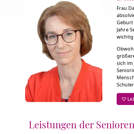
Frau Da
absolvi
Geburt 
Jahre S
wichtig
Obwohl 
größere
sich im
Seniori
Mensch
Schüler
♡ Leb
Leistungen der Seniore