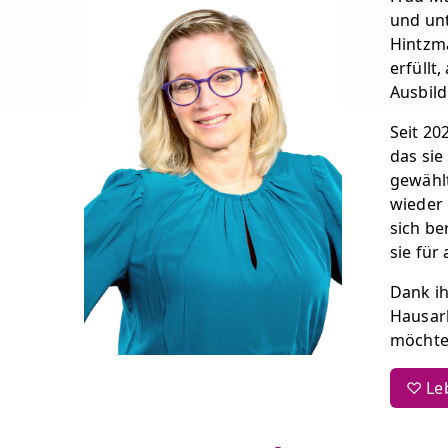
und unt
Hintzma
erfüllt
Ausbild
Seit 20
das sie
gewählt
wieder 
sich be
sie für
Dank ih
Hausarb
möchten
♡ Leb