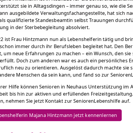
erstützt sie in Alltagsdingen – immer genau so, wie die S
nn ausgebildete Verwaltungsfachangestellte, hat sich nac
, als qualifizierte Standesbeamtin selbst Trauungen durch
ung in der Sterbebegleitung absolviert.
22 ist Frau Hintzmann nun als Lebenshelferin tätig und bri
 schon immer durch ihr Berufsleben begleitet hat. Den Ber
, um neue Erfahrungen zu machen – ein Wunsch, den sie 
erfüllt. Doch zum anderen war es auch ein persönliches 
ruflich neu zu orientieren. Ausgelöst dadurch machte sie si
 andere Menschen da sein kann, und fand so zur SeniorenL
rer Hilfe können Senioren in Neuhaus Unterstützung im Al
eit bis hin zur aktiven und erfüllenden Freizeitgestaltu
, nehmen Sie jetzt Kontakt zur SeniorenLebenshilfe auf.
enshelferin Majana Hintzmann jetzt kennenlernen