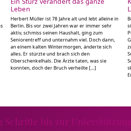
Ein Sturz verändert das ganze
K
Leben
L
Herbert Müller ist 78 Jahre alt und lebt alleine in
B
ns
Berlin. Bis vor zwei Jahren war er immer sehr
s
aktiv, schmiss seinen Haushalt, ging zum
P
Seniorentreff und unternahm viel. Doch dann,
G
an einem kalten Wintermorgen, änderte sich
z
alles. Er stürzte und brach sich den
S
Oberschenkelhals. Die Ärzte taten, was sie
S
konnten, doch der Bruch verheilte […]
s
E
3 Schritte bis zur Unterstützun