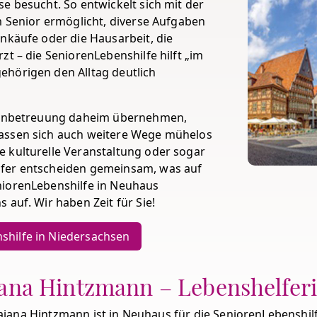
e besucht. So entwickelt sich mit der
m Senior ermöglicht, diverse Aufgaben
nkäufe oder die Hausarbeit, die
zt – die SeniorenLebenshilfe hilft „im
ehörigen den Alltag deutlich
orenbetreuung daheim übernehmen,
lassen sich auch weitere Wege mühelos
 kulturelle Veranstaltung oder sogar
lfer entscheiden gemeinsam, was auf
niorenLebenshilfe in Neuhaus
 auf. Wir haben Zeit für Sie!
shilfe in Niedersachsen
ana Hintzmann – Lebenshelfer
jana Hintzmann ist in Neuhaus für die SeniorenLebenshilfe