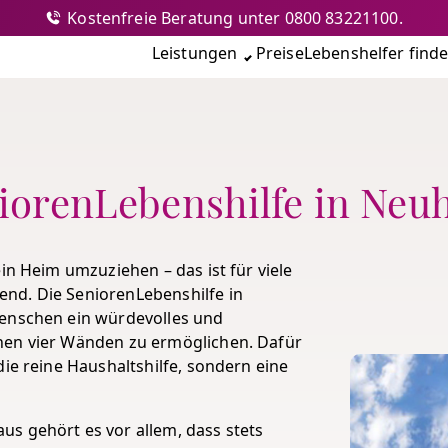
Kostenfreie Beratung unter 0800 83221100.
nshilfe
Leistungen
Preise
Lebenshelfer find
iorenLebenshilfe in Neu
in Heim umzuziehen – das ist für viele
nd. Die SeniorenLebenshilfe in
Menschen ein würdevolles und
nen vier Wänden zu ermöglichen. Dafür
die reine Haushaltshilfe, sondern eine
s gehört es vor allem, dass stets