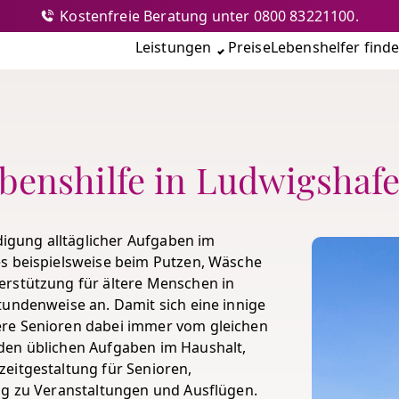
Kostenfreie Beratung unter 0800 83221100.
nshilfe
Leistungen
Preise
Lebenshelfer find
benshilfe in Ludwigshaf
edigung alltäglicher Aufgaben im
es beispielsweise beim Putzen, Wäsche
erstützung für ältere Menschen in
tundenweise an. Damit sich eine innige
ere Senioren dabei immer vom gleichen
den üblichen Aufgaben im Haushalt,
eitgestaltung für Senioren,
ng zu Veranstaltungen und Ausflügen.