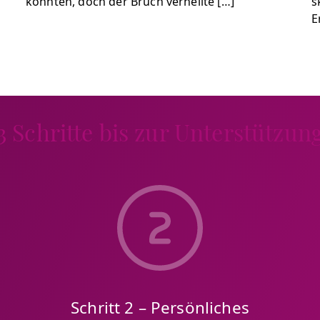
konnten, doch der Bruch verheilte […]
s
E
3 Schritte bis zur Unterstützun
Schritt 2 – Persönliches