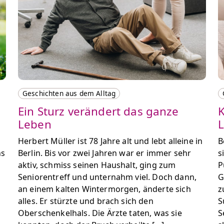
Geschichten aus dem Alltag
Ein Sturz verändert das ganze
K
Leben
L
Herbert Müller ist 78 Jahre alt und lebt alleine in
B
ns
Berlin. Bis vor zwei Jahren war er immer sehr
s
aktiv, schmiss seinen Haushalt, ging zum
P
Seniorentreff und unternahm viel. Doch dann,
G
an einem kalten Wintermorgen, änderte sich
z
alles. Er stürzte und brach sich den
S
Oberschenkelhals. Die Ärzte taten, was sie
S