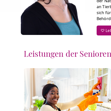
der Nat
an Tier
sich fü
Behörde
♡ Leb
Leistungen der Seniore