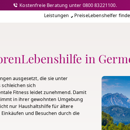
Kostenfreie Beratung unter 0800 83221100.
nshilfe
Leistungen
Preise
Lebenshelfer find
orenLebenshilfe in Germ
ngen ausgesetzt, die sie unter
 schleichen sich
tale Fitness leidet zunehmend. Damit
bestimmt in ihrer gewohnten Umgebung
cht nur Haushaltshilfe für ältere
 Einkäufen und Besuchen durch die