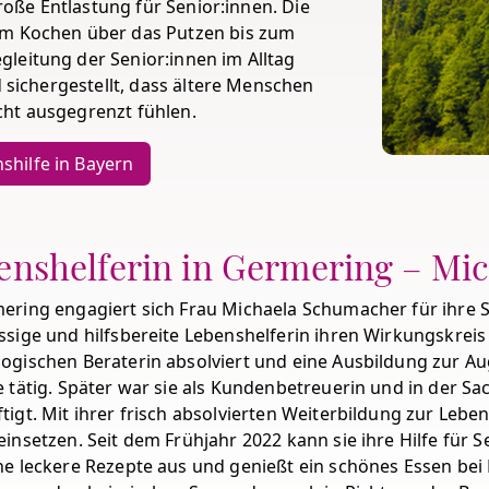
große Entlastung für Senior:innen. Die
om Kochen über das Putzen bis zum
leitung der Senior:innen im Alltag
d sichergestellt, dass ältere Menschen
cht ausgegrenzt fühlen.
shilfe in Bayern
enshelferin in Germering – Mi
ering engagiert sich Frau Michaela Schumacher für ihre Se
ssige und hilfsbereite Lebenshelferin ihren Wirkungskreis 
ogischen Beraterin absolviert und eine Ausbildung zur Au
e tätig. Später war sie als Kundenbetreuerin und in der S
tigt. Mit ihrer frisch absolvierten Weiterbildung zur Lebe
einsetzen. Seit dem Frühjahr 2022 kann sie ihre Hilfe für Se
ne leckere Rezepte aus und genießt ein schönes Essen bei