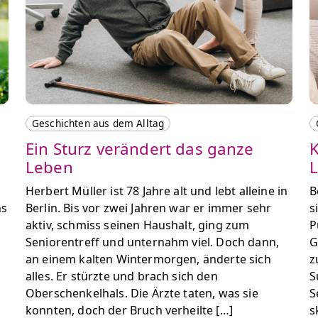
Geschichten aus dem Alltag
Ein Sturz verändert das ganze
K
Leben
L
Herbert Müller ist 78 Jahre alt und lebt alleine in
B
ns
Berlin. Bis vor zwei Jahren war er immer sehr
s
aktiv, schmiss seinen Haushalt, ging zum
P
Seniorentreff und unternahm viel. Doch dann,
G
an einem kalten Wintermorgen, änderte sich
z
alles. Er stürzte und brach sich den
S
Oberschenkelhals. Die Ärzte taten, was sie
S
konnten, doch der Bruch verheilte […]
s