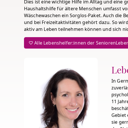
Dies ist eine wichtige Hilfe im Alltag und eine 
Haushaltshilfe für ältere Menschen umfasst v
Wäschewaschen ein Sorglos-Paket. Auch die Beg
und bei Freizeitaktivitäten gehört dazu. So wir
aktiv am Leben teilnehmen können und sich ni
♡ Alle Lebenshelfer:innen der SeniorenLeben
Leb
In Germ
zuverlä
psychol
11 Jahr
beschäf
Gebiet 
sie ger