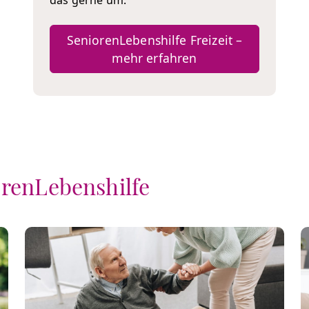
das gerne um.
SeniorenLebenshilfe Freizeit –
mehr erfahren
orenLebenshilfe